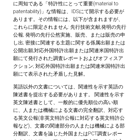
に周知である「特許性にとって重要(material to
patentability)」な情報は、IDSにて開示する必要が
あります。その情報には、以下が含まれますが、
これらに限定されません: 先行技術文献;発明の先行
公報; 発明の先行公然実施、販売、または販売の申
し出; 密接に関連する主題に関する係属出願または
公開出願;対応外国特許出願または関連米国特許出
願にて発行された調査レポートおよびオフィスア
クション; 対応外国特許出願または関連米国特許出
願にて表示された矛盾した見解。
英語以外の文書については、関連性を示す英語の
陳述書を提出する必要があります。 関連性を示す
英文陳述書として、一般的に優先順位の高い順
に、人または機械による文書の完全翻訳、対応す
る英文公報(非英文特許公報に対応する英文特許公
報など)、文書の関連部分の人または機械による部
分翻訳、文書を論じた外国またはPCT調査レポー