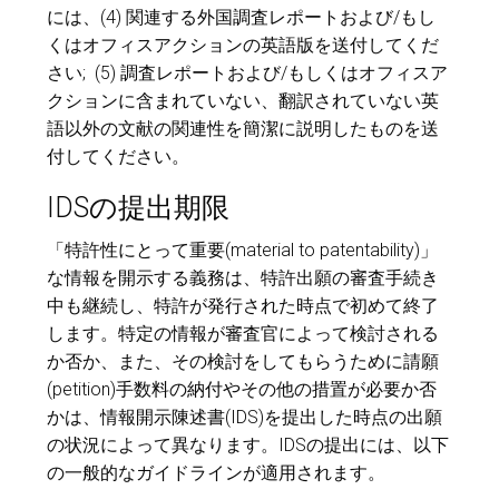
には、(4) 関連する外国調査レポートおよび/もし
くはオフィスアクションの英語版を送付してくだ
さい; (5) 調査レポートおよび/もしくはオフィスア
クションに含まれていない、翻訳されていない英
語以外の文献の関連性を簡潔に説明したものを送
付してください。
IDSの提出期限
「特許性にとって重要(material to patentability)」
な情報を開示する義務は、特許出願の審査手続き
中も継続し、特許が発行された時点で初めて終了
します。特定の情報が審査官によって検討される
か否か、また、その検討をしてもらうために請願
(petition)手数料の納付やその他の措置が必要か否
かは、情報開示陳述書(IDS)を提出した時点の出願
の状況によって異なります。IDSの提出には、以下
の一般的なガイドラインが適用されます。