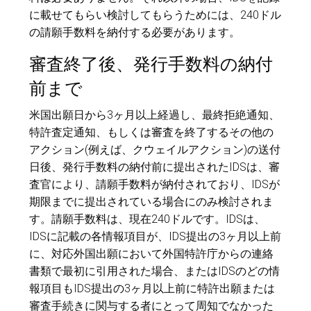
に載せてもらい検討してもらうためには、240ドル
の請願手数料を納付する必要があります。
審査終了後、発行手数料の納付
前まで
米国出願日から3ヶ月以上経過し、最終拒絶通知、
特許査定通知、もしくは審査を終了するその他の
アクション(例えば、クウェイルアクション)の送付
日後、発行手数料の納付前に提出されたIDSは、審
査官により、請願手数料が納付されており、IDSが
期限までに提出されている場合にのみ検討されま
す。請願手数料は、現在240ドルです。IDSは、
IDSに記載の各情報項目が、IDS提出の3ヶ月以上前
に、対応外国出願において外国特許庁からの連絡
書類で最初に引用された場合、またはIDSのどの情
報項目もIDS提出の3ヶ月以上前に特許出願または
審査手続きに関与する者にとって周知でなかった