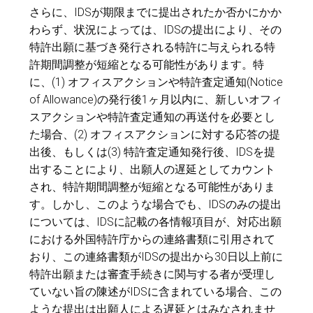
さらに、IDSが期限までに提出されたか否かにかか
わらず、状況によっては、IDSの提出により、その
特許出願に基づき発行される特許に与えられる特
許期間調整が短縮となる可能性があります。特
に、(1) オフィスアクションや特許査定通知(Notice
of Allowance)の発行後1ヶ月以内に、新しいオフィ
スアクションや特許査定通知の再送付を必要とし
た場合、(2) オフィスアクションに対する応答の提
出後、もしくは(3) 特許査定通知発行後、IDSを提
出することにより、出願人の遅延としてカウント
され、特許期間調整が短縮となる可能性がありま
す。しかし、このような場合でも、IDSのみの提出
については、IDSに記載の各情報項目が、対応出願
における外国特許庁からの連絡書類に引用されて
おり、この連絡書類がIDSの提出から30日以上前に
特許出願または審査手続きに関与する者が受理し
ていない旨の陳述がIDSに含まれている場合、この
ような提出は出願人による遅延とはみなされませ