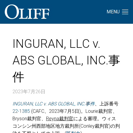
MENU
INGURAN, LLC v.
ABS GLOBAL, INC.事
件
2023年7月26日
INGURAN, LLC v. ABS GLOBAL, INC.
事件
、上訴番号
22-1385
(CAFC、2023年7月5日)。Lourie裁判官、
Bryson裁判官、
Reyna
裁判官
による審理。ウィス
コンシン州西部地区地方裁判所(Conley裁判官)の判