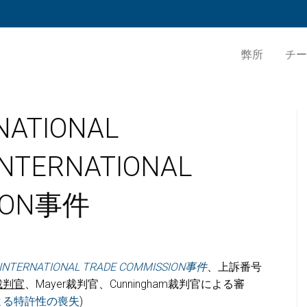
弊所
チー
NATIONAL
INTERNATIONAL
SION事件
 INTERNATIONAL TRADE COMMISSION
事件
、上訴番号
裁判官
、Mayer裁判官、Cunningham裁判官による審
よる特許性の喪失
)